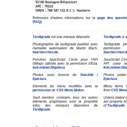
Retrouvez d'autres informations sur la
page des questi
(FAQ)
.
Tardigrade
est une marque déposée.
Tardigrade
is 
Photographie de tardigrade publiée avec
Tardigrade p
l'aimable autorisation de Martin Mach,
permissio
baertierchen.de
.
baertierchen.
Fonction JavaScript Circle pour l'API
JavaScript Cir
GMaps utilisée avec la permission d'Esa,
API used wi
koti.mbnet.fi/ojalesa
.
koti.mbnet.fi/o
Photos sous licence de
Stocklib /
Photos under
Epictura
.
Epictura
.
Elements du menu modifiés avec la
Menu items m
permission
de
CSS Menu Maker
.
from
CSS Menu
Sauf mention contraire, tous les autres
Unless stated o
éléments graphiques sont la propriété
are property a
et/ou des marques déposées de
of
Tardigrade
.
Tardigrade
.